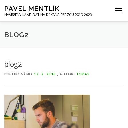
Přeskočit
PAVEL MENTLÍK
na
Menu
obsah
NAVRŽENÝ KANDIDÁT NA DĚKANA FPE ZČU 2019-2023
TÝM
KONTAKT
BLOG2
blog2
PUBLIKOVÁNO
12. 2. 2016
, AUTOR:
TOPAS